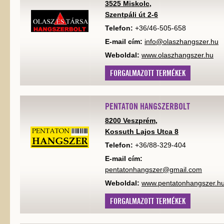
3525 Miskolc,
Szentpáli út 2-6
Telefon:
+36/46-505-658
E-mail cím:
info@olaszhangszer.hu
Weboldal:
www.olaszhangszer.hu
FORGALMAZOTT TERMÉKEK
PENTATON HANGSZERBOLT
8200 Veszprém,
Kossuth Lajos Utca 8
Telefon:
+36/88-329-404
E-mail cím:
pentatonhangszer@gmail.com
Weboldal:
www.pentatonhangszer.h
FORGALMAZOTT TERMÉKEK