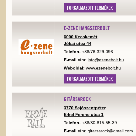
FORGALMAZOTT TERMÉKEK
E-ZENE HANGSZERBOLT
6000 Kecskemét,
Jókai utca 44
Telefon:
+36/76-329-096
E-mail cím:
info@ezenebolt.hu
Weboldal:
www.ezenebolt.hu
FORGALMAZOTT TERMÉKEK
GITÁRSAROCK
3770 Sajószentpéter,
Erkel Ferenc utca 1
Telefon:
+36/30-815-55-39
E-mail cím:
gitarsarock@gmail.com