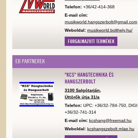
Telefon:
+36/42-414-368
E-mail cím:
musikworld.hangszerbolt@gmail.com
Weboldal:
musikworld.bolthely.hu/
FORGALMAZOTT TERMÉKEK
EB PARTNEREK
"KCS" HANGTECHNIKA ÉS
HANGSZERBOLT
3100 Salgótarján,
Úttörők útja 31/a
Telefon:
UPC: +36/32-784-750, DIGI
+36/32-741-314
E-mail cím:
kcshang@freemail.hu
Weboldal:
kcshangszebolt.mlap.hu