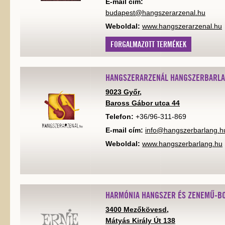
E-mail cím:
budapest@hangszerarzenal.hu
Weboldal:
www.hangszerarzenal.hu
FORGALMAZOTT TERMÉKEK
HANGSZERARZENÁL HANGSZERBARL
9023 Győr,
Baross Gábor utca 44
Telefon:
+36/96-311-869
E-mail cím:
info@hangszerbarlang.h
Weboldal:
www.hangszerbarlang.hu
HARMÓNIA HANGSZER ÉS ZENEMŰ-B
3400 Mezőkövesd,
Mátyás Király Út 138