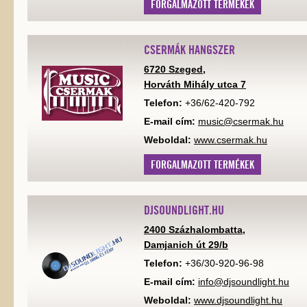
FORGALMAZOTT TERMÉKEK
CSERMÁK HANGSZER
6720 Szeged,
Horváth Mihály utca 7
Telefon:
+36/62-420-792
E-mail cím:
music@csermak.hu
Weboldal:
www.csermak.hu
FORGALMAZOTT TERMÉKEK
DJSOUNDLIGHT.HU
2400 Százhalombatta,
Damjanich út 29/b
Telefon:
+36/30-920-96-98
E-mail cím:
info@djsoundlight.hu
Weboldal:
www.djsoundlight.hu