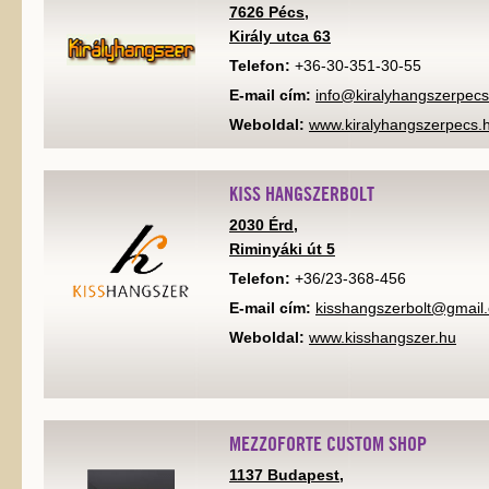
7626 Pécs,
Király utca 63
Telefon:
+36-30-351-30-55
E-mail cím:
info@kiralyhangszerpecs
Weboldal:
www.kiralyhangszerpecs.
KISS HANGSZERBOLT
2030 Érd,
Riminyáki út 5
Telefon:
+36/23-368-456
E-mail cím:
kisshangszerbolt@gmail
Weboldal:
www.kisshangszer.hu
MEZZOFORTE CUSTOM SHOP
1137 Budapest,