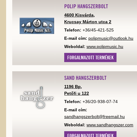
POLIP HANGSZERBOLT
4600 Kisvárda,
Krucsay Márton utca 2
Telefon:
+36/45-421-525
E-mail cím:
polipmusic@outlook.hu
Weboldal:
www.polipmusic.hu
FORGALMAZOTT TERMÉKEK
SAND HANGSZERBOLT
1196 Bp,
Petőfi u 122
Telefon:
+36/20-938-07-74
E-mail cím:
sandhangszerbolt@freemail.hu
Weboldal:
www.sandhangszer.com
FORGALMAZOTT TERMÉKEK