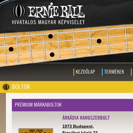
KEZDŐLAP
TERMÉKEK
BOLTOK
PRÉMIUM MÁRKABOLTOK
ÁRKÁDIA HANGSZERBOLT
1073 Budapest,
Erzsébet körút 22