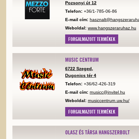
Pozsonyi út 12
Telefon:
+36/1-785-06-86
E-mail cím:
hasznalt@hangszeraruh
Weboldal:
www.hangszeraruhaz.hu
FORGALMAZOTT TERMÉKEK
MUSIC CENTRUM
6722 Szeged,
Dugonics tér 4
Telefon:
+36/62-426-319
E-mail cím:
musicc@invitel.hu
Weboldal:
musiccentrum.uw.hu/
FORGALMAZOTT TERMÉKEK
OLASZ ÉS TÁRSA HANGSZERBOLT