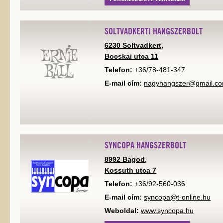
SOLTVADKERTI HANGSZERBOLT
6230 Soltvadkert,
Bocskai utca 11
Telefon:
+36/78-481-347
E-mail cím:
nagyhangszer@gmail.c
SYNCOPA HANGSZERBOLT
8992 Bagod,
Kossuth utca 7
Telefon:
+36/92-560-036
E-mail cím:
syncopa@t-online.hu
Weboldal:
www.syncopa.hu