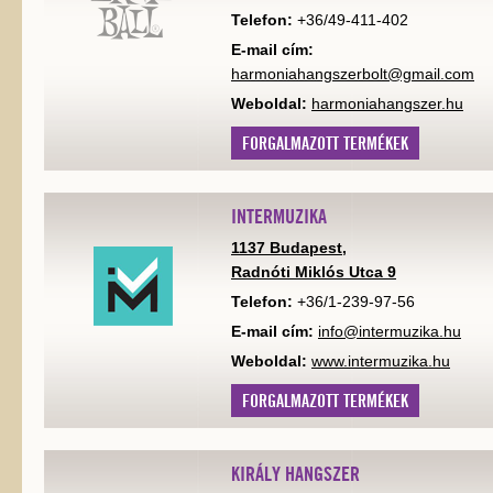
Telefon:
+36/49-411-402
E-mail cím:
harmoniahangszerbolt@gmail.com
Weboldal:
harmoniahangszer.hu
FORGALMAZOTT TERMÉKEK
INTERMUZIKA
1137 Budapest,
Radnóti Miklós Utca 9
Telefon:
+36/1-239-97-56
E-mail cím:
info@intermuzika.hu
Weboldal:
www.intermuzika.hu
FORGALMAZOTT TERMÉKEK
KIRÁLY HANGSZER