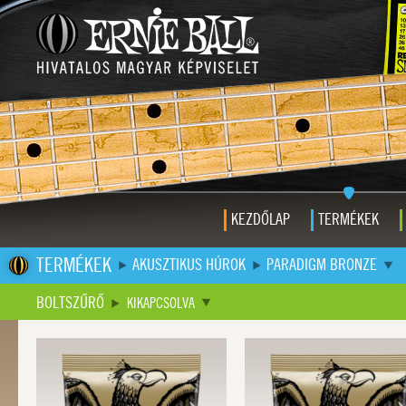
KEZDŐLAP
TERMÉKEK
TERMÉKEK
AKUSZTIKUS HÚROK
PARADIGM BRONZE
BOLTSZŰRŐ
KIKAPCSOLVA