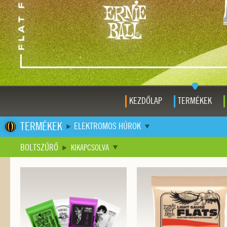
KEZDŐLAP
TERMÉKEK
TERMÉKEK
ELEKTROMOS HÚROK
BOLTSZŰRŐ
KIKAPCSOLVA