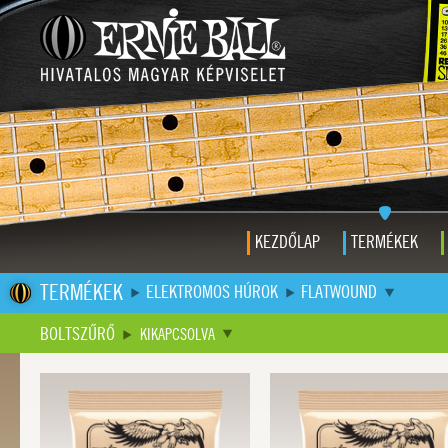
KEZDŐLAP
TERMÉKEK
TERMÉKEK
ELEKTROMOS HÚROK
FLATWOUND
BOLTSZŰRŐ
KIKAPCSOLVA