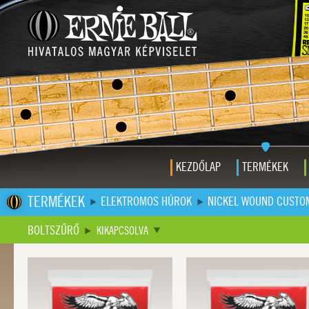
KEZDŐLAP
TERMÉKEK
TERMÉKEK
ELEKTROMOS HÚROK
NICKEL WOUND CUSTO
BOLTSZŰRŐ
KIKAPCSOLVA