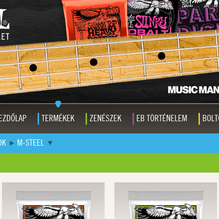
EZDŐLAP
TERMÉKEK
ZENÉSZEK
EB TÖRTÉNELEM
BOLT
OK
M-STEEL