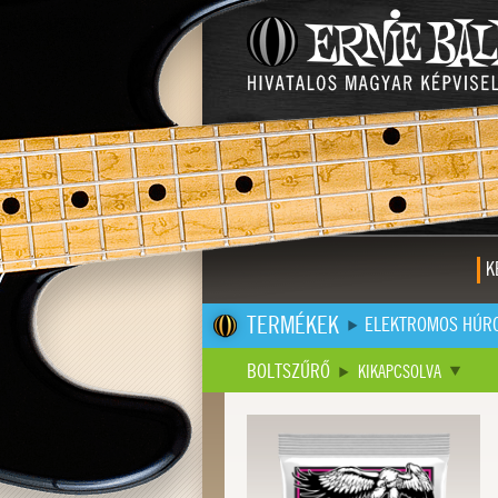
K
TERMÉKEK
ELEKTROMOS HÚR
BOLTSZŰRŐ
KIKAPCSOLVA