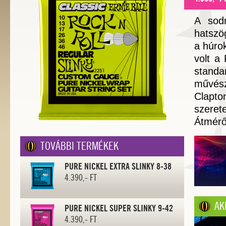
A sodr
hatszö
a húro
volt a
standa
művész
Clapto
szerete
Átmérő
TOVÁBBI TERMÉKEK
PURE NICKEL EXTRA SLINKY 8-38
4.390,- FT
AK
PURE NICKEL SUPER SLINKY 9-42
4.390,- FT