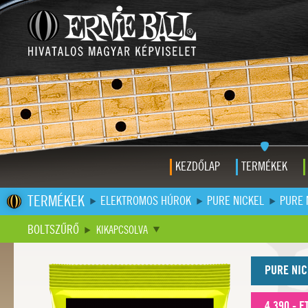
KEZDŐLAP
TERMÉKEK
TERMÉKEK
ELEKTROMOS HÚROK
PURE NICKEL
PURE 
BOLTSZŰRŐ
KIKAPCSOLVA
PURE NIC
4.390,- F