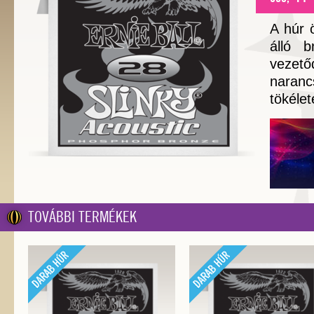
A húr 
álló b
vezet
naranc
tökélet
TOVÁBBI TERMÉKEK