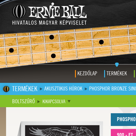
KEZDŐLAP
TERMÉKEK
TERMÉKEK
AKUSZTIKUS HÚROK
PHOSPHOR BRONZE SIN
BOLTSZŰRŐ
KIKAPCSOLVA
PHOSPHO
900,- FT