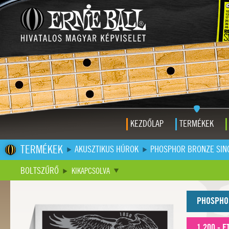
KEZDŐLAP
TERMÉKEK
TERMÉKEK
AKUSZTIKUS HÚROK
PHOSPHOR BRONZE SIN
BOLTSZŰRŐ
KIKAPCSOLVA
PHOSPHO
1.200,- F