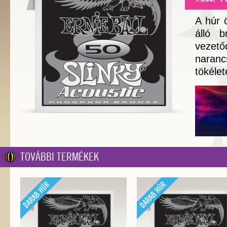
A húr 
álló b
vezet
naranc
tökélet
TOVÁBBI TERMÉKEK