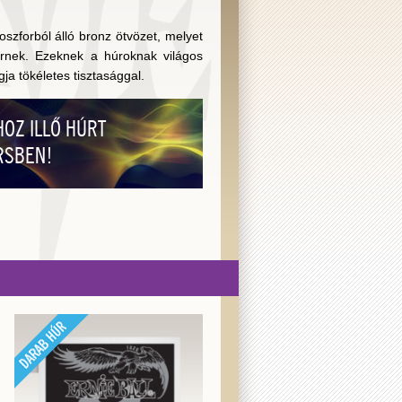
szforból álló bronz ötvözet, melyet
ernek. Ezeknek a húroknak világos
ja tökéletes tisztasággal.
OZ ILLŐ HÚRT
RSBEN!