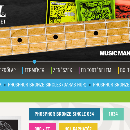
EZDŐLAP
TERMÉKEK
ZENÉSZEK
EB TÖRTÉNELEM
BOLT
K
PHOSPHOR BRONZE SINGLES (DARAB HÚR)
PHOSPHOR BRONZE 
PHOSPHOR BRONZE SINGLE 034
1834
900,- FT
HOL KAPHATÓ?