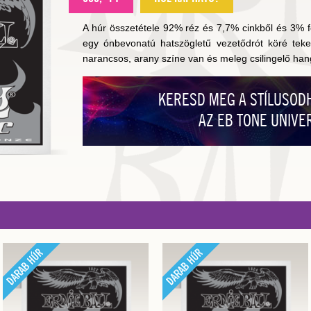
A húr összetétele 92% réz és 7,7% cinkből és 3% fo
egy ónbevonatú hatszögletű vezetődrót köré tek
narancsos, arany színe van és meleg csilingelő hang
KERESD MEG A STÍLUSODH
AZ EB TONE UNIVE